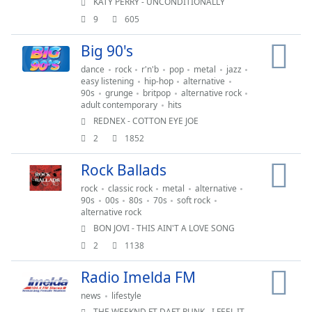
KATY PERRY - UNCONDITIONALLY
Close
9
605
Modal
Dialog
End
Big 90's
of
dance
rock
r'n'b
pop
metal
jazz
dialog
easy listening
hip-hop
alternative
window.
90s
grunge
britpop
alternative rock
adult contemporary
hits
REDNEX - COTTON EYE JOE
2
1852
Rock Ballads
rock
classic rock
metal
alternative
90s
00s
80s
70s
soft rock
alternative rock
BON JOVI - THIS AIN'T A LOVE SONG
2
1138
Radio Imelda FM
news
lifestyle
THE WEEKND FT DAFT PUNK - I FEEL IT COMING (ALB.STARBOY '2016)