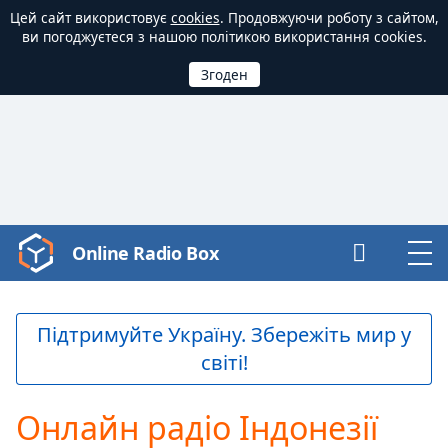
Цей сайт використовує
cookies
. Продовжуючи роботу з сайтом,
ви погоджуєтеся з нашою політикою використання cookies.
Online Radio Box
Video
Player
is
loading.
Підтримуйте Україну. Збережіть мир у
Play
світі!
Video
Play
Skip
Онлайн радіо Індонезії
Backward