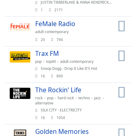
selected
JUSTIN TIMBERLAKE & ANNA KENDRICK - TRUE COLORS
1
2171
Audio
Track
FeMale Radio
Picture-
adult contemporary
in-
Picture
20
794
Fullscreen
This
Trax FM
is
pop
top40
adult contemporary
a
Snoop Dogg - Drop It Like It'S Hot
modal
16
899
window.
The Rockin' Life
Beginning
of
rock
pop
hard rock
techno
jazz
alternative
dialog
SILK CITY - ELECTRICITY
window.
16
1054
Escape
will
Golden Memories
cancel