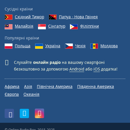
Сусідні країни
Східний Тимор
Папуа - Нова Гвінея
Малайзія
Сінгапур
Філіппіни
Популярні країни
Польща
Україна
Чехія
Молдова
Слухайте
онлайн радіо
на вашому смартфоні
безкоштовно за допомогою
Android
або
iOS
додатка!
Африка
Азія
Північна Америка
Південна Америка
Європа
Океанія
© Online Radio Box, 2015-2025.