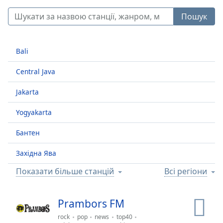
Skip
Forward
Пошук
Mute
Current
Time
0:00
Bali
/
Duration
-:-
Central Java
Loaded
:
0.00%
Jakarta
Stream
Type
LIVE
Yogyakarta
Seek to
live,
Бантен
currently
behind
live
LIVE
Західна Ява
Remaining
Time
-
Показати більше станцій
Всі регіони
-:-
Prambors FM
1x
Playback
rock
pop
news
top40
Rate