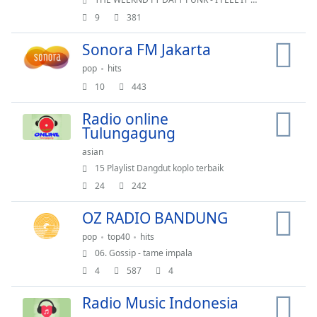
9
381
Sonora FM Jakarta
pop
hits
10
443
Radio online
Tulungagung
asian
15 Playlist Dangdut koplo terbaik
24
242
OZ RADIO BANDUNG
pop
top40
hits
06. Gossip - tame impala
4
587
4
Radio Music Indonesia