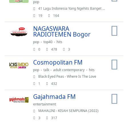
pop
41 Lagu Indonesia Yang Ngehits Banget Tahun 2000an - Lagu Indonesia Terbaik Tahun 2000an
19
164
NAGASWARA
RADIOTEMEN Bogor
pop
top40
hits
0
478
3
Cosmopolitan FM
pop
talk
adult contemporary
hits
Black Eyed Peas - Where Is The Love
1
432
Gajahmada FM
entertainment
MAHALINI - KISAH SEMPURNA (2022)
3
317