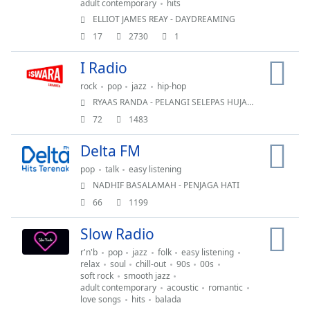
adult contemporary
hits
ELLIOT JAMES REAY - DAYDREAMING
Chapters
17
2730
1
Chapters
I Radio
Descriptions
rock
pop
jazz
hip-hop
RYAAS RANDA - PELANGI SELEPAS HUJAN REDA
descriptions
off
,
72
1483
selected
Delta FM
Subtitles
pop
talk
easy listening
NADHIF BASALAMAH - PENJAGA HATI
subtitles
settings
,
66
1199
opens
Slow Radio
subtitles
settings
r'n'b
pop
jazz
folk
easy listening
dialog
relax
soul
chill-out
90s
00s
soft rock
smooth jazz
subtitles
adult contemporary
acoustic
romantic
off
,
love songs
hits
balada