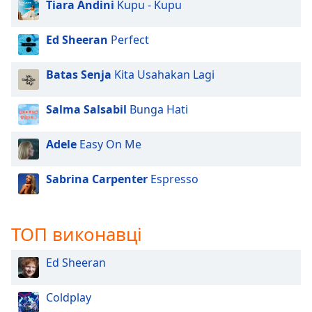
Tiara Andini
Kupu - Kupu
Ed Sheeran
Perfect
Batas Senja
Kita Usahakan Lagi
Salma Salsabil
Bunga Hati
Adele
Easy On Me
Sabrina Carpenter
Espresso
ТОП виконавці
Ed Sheeran
Coldplay