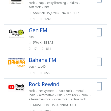
and
rock
pop
easy listening
oldies
close
soft rock
hits
the
SAMANTHA JONES - NO REGRETS
window.
1
1243
Gen FM
Text
Color
hits
IWA K - BEBAS
17
814
Opacity
Bahana FM
Text
pop
top40
Background
1
658
Color
Rock Rewind
Opacity
rock
heavy metal
hard rock
metal
indie
alternative
00s
soft rock
punk
alternative rock
indie rock
active rock
Caption
MUSE - TIME IS RUNNING OUT
Area