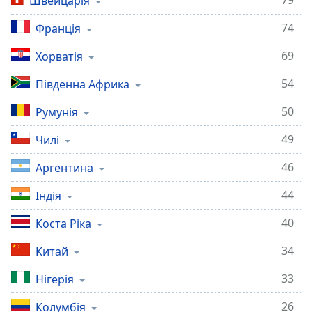
79
Швейцарія
74
Франція
69
Хорватія
54
Південна Африка
50
Румунія
49
Чилі
46
Аргентина
44
Індія
40
Коста Ріка
34
Китай
33
Нігерія
26
Колумбія