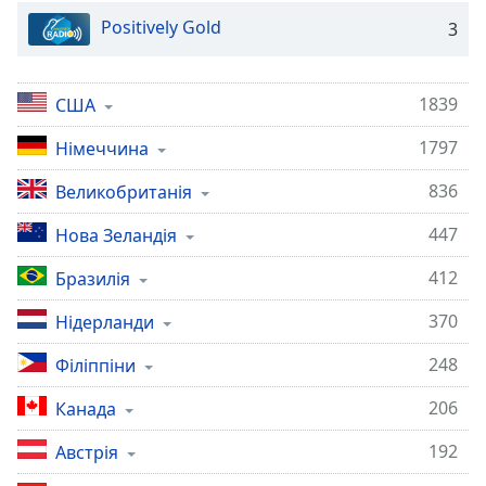
Background
Positively Gold
3
Color
Opacity
1839
США
1797
Німеччина
Font
Size
836
Великобританія
447
Нова Зеландія
Text
Edge
412
Бразилія
Style
370
Нідерланди
Font
248
Філіппіни
Family
206
Канада
192
Австрія
Reset
Done