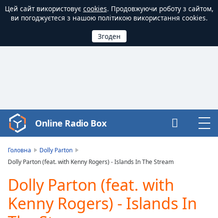
Цей сайт використовує
cookies
. Продовжуючи роботу з сайтом,
ви погоджуєтеся з нашою політикою використання cookies.
Online Radio Box
Video
Player
is
Головна
Dolly Parton
loading.
Dolly Parton (feat. with Kenny Rogers) - Islands In The Stream
Play
Video
Dolly Parton (feat. with
Play
Kenny Rogers) - Islands In
Skip
Backward