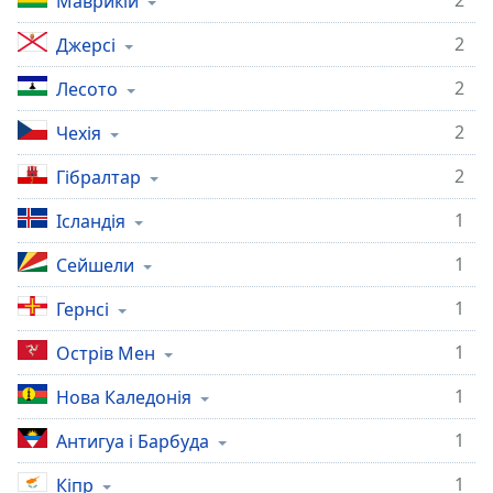
2
Маврикій
2
Джерсі
2
Лесото
2
Чехія
2
Гібралтар
1
Ісландія
1
Сейшели
1
Гернсі
1
Острів Мен
1
Нова Каледонія
1
Антигуа і Барбуда
1
Кіпр