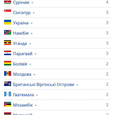
4
Сурінам
3
Сінгапур
3
Україна
3
Намібія
3
Уганда
3
Парагвай
2
Болівія
2
Молдова
2
Британські Віргінські Острови
2
Гватемала
2
Мозамбік