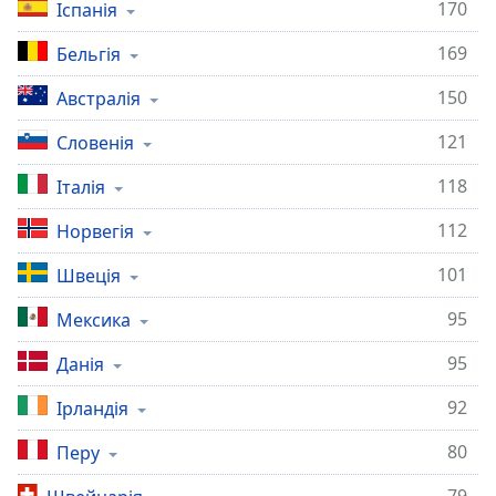
170
Іспанія
Close
Modal
Dialog
169
Бельгія
End
of
150
Австралія
dialog
121
Словенія
window.
118
Італія
112
Норвегія
101
Швеція
95
Мексика
95
Данія
92
Ірландія
80
Перу