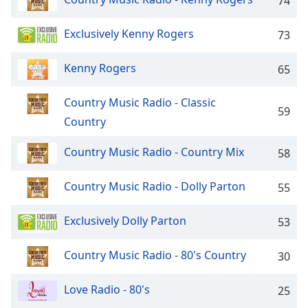
selected
74
Audio
Exclusively Kenny Rogers
73
Track
Picture-
Kenny Rogers
65
in-
Picture
Country Music Radio - Classic
Fullscreen
59
This
Country
is
a
Country Music Radio - Country Mix
58
modal
window.
Country Music Radio - Dolly Parton
55
Beginning
Exclusively Dolly Parton
53
of
dialog
window.
Country Music Radio - 80's Country
30
Escape
will
Love Radio - 80's
25
cancel