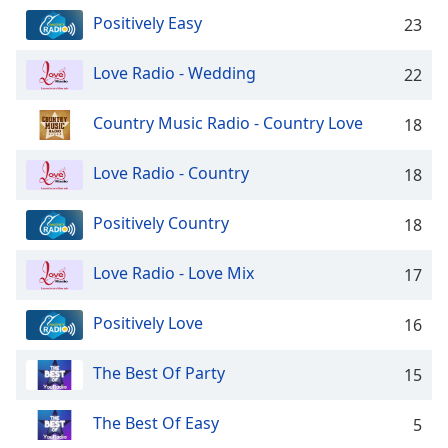
and
Positively Easy
23
close
the
Love Radio - Wedding
window.
22
Text
Country Music Radio - Country Love
18
Color
Love Radio - Country
18
Opacity
Positively Country
18
Text
Love Radio - Love Mix
17
Background
Color
Positively Love
16
Opacity
The Best Of Party
15
Caption
The Best Of Easy
5
Area