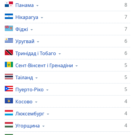
8
Панама
7
Нікарагуа
7
Фіджі
6
Уругвай
6
Тринідад і Тобаго
5
Сент-Вінсент і Гренадіни
5
Таїланд
5
Пуерто-Ріко
4
Косово
4
Люксембург
4
Угорщина