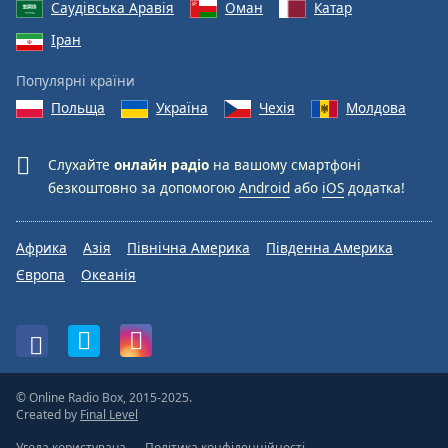
Саудівська Аравія
Оман
Катар
Іран
Популярні країни
Польща
Україна
Чехія
Молдова
Слухайте
онлайн радіо
на вашому смартфоні
безкоштовно за допомогою
Android
або
iOS
додатка!
Африка
Азія
Північна Америка
Південна Америка
Європа
Океанія
© Online Radio Box, 2015-2025.
Created by
Final Level
Угода користувача
Політика конфіденційності