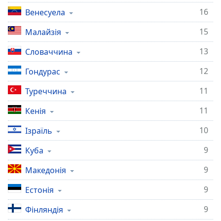
16
Венесуела
15
Малайзія
13
Словаччина
12
Гондурас
11
Туреччина
11
Кенія
10
Ізраїль
9
Куба
9
Македонія
9
Естонія
9
Фінляндія