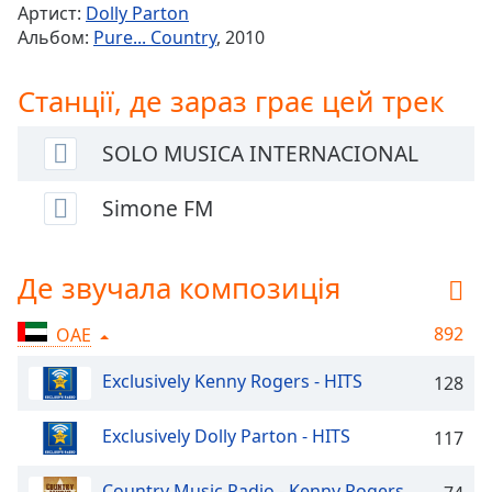
Артист:
Dolly Parton
Альбом:
Pure... Country
, 2010
Chapters
Chapters
Станції, де зараз грає цей трек
Descriptions
SOLO MUSICA INTERNACIONAL
descriptions
off
,
Simone FM
selected
Subtitles
Де звучала композиція
subtitles
settings
,
892
ОАЕ
opens
subtitles
Exclusively Kenny Rogers - HITS
128
settings
dialog
Exclusively Dolly Parton - HITS
117
subtitles
off
,
Country Music Radio - Kenny Rogers