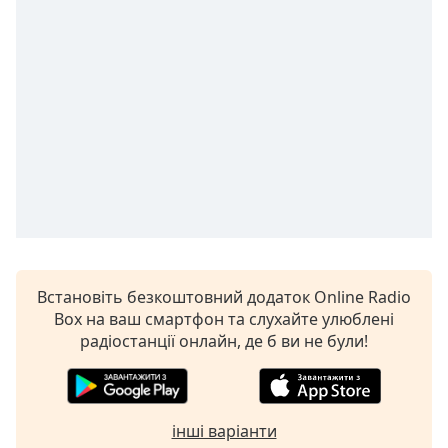
selected
Audio
Track
Picture-
in-
Picture
Fullscreen
This
is
a
modal
window.
Встановіть безкоштовний додаток Online Radio
Beginning
Box на ваш смартфон та слухайте улюблені
of
радіостанції онлайн, де б ви не були!
dialog
window.
Escape
will
інші варіанти
cancel