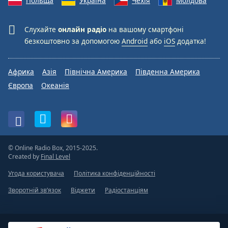
Польща
Україна
Чехія
Молдова
Слухайте
онлайн радіо
на вашому смартфоні
безкоштовно за допомогою
Android
або
iOS
додатка!
Африка
Азія
Північна Америка
Південна Америка
Європа
Океанія
© Online Radio Box, 2015-2025.
Created by
Final Level
Угода користувача
Політика конфіденційності
Зворотній зв’язок
Віджети
Радіостанціям