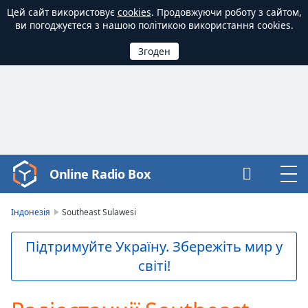
Цей сайт використовує
cookies
. Продовжуючи роботу з сайтом,
ви погоджуєтеся з нашою політикою використання cookies.
Online Radio Box
Video
Player
is
Індонезія
Southeast Sulawesi
loading.
Play
Підтримуйте Україну. Збережіть мир у
Video
світі!
Play
Skip
Backward