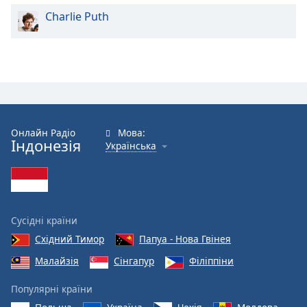
Charlie Puth
Онлайн Радіо
Мова:
Індонезія
Українська
Сусідні країни
Східний Тимор
Папуа - Нова Гвінея
Малайзія
Сінгапур
Філіппіни
Популярні країни