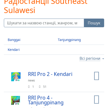
Радіостанції Southeast
Skip
Forward
Sulawesi
Mute
Current
Time
0:00
Пошук
/
Duration
-:-
Loaded
:
Banggai
Tanjungpinang
0.00%
Stream
Kendari
Type
LIVE
Seek to
Всі регіони
live,
currently
behind
live
LIVE
RRI Pro 2 - Kendari
Remaining
news
Time
-
1
51
-:-
RRI Pro 4 -
1x
Tanjungpinang
Playback
Rate