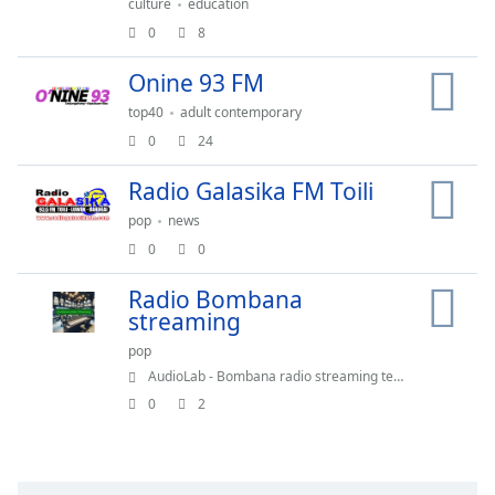
culture
education
0
8
Chapters
Onine 93 FM
Chapters
top40
adult contemporary
Descriptions
0
24
descriptions
Radio Galasika FM Toili
off
,
selected
pop
news
0
0
Subtitles
Radio Bombana
subtitles
streaming
settings
,
opens
pop
subtitles
AudioLab - Bombana radio streaming teman terbaik kamu 71
settings
0
2
dialog
subtitles
off
,