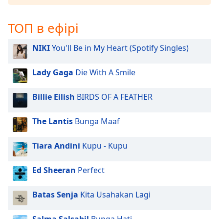
and
close
ТОП в ефірі
the
window.
NIKI
You'll Be in My Heart (Spotify Singles)
Text
Color
Lady Gaga
Die With A Smile
Billie Eilish
BIRDS OF A FEATHER
Opacity
The Lantis
Bunga Maaf
Text
Background
Tiara Andini
Kupu - Kupu
Color
Ed Sheeran
Perfect
Opacity
Batas Senja
Kita Usahakan Lagi
Caption
Area