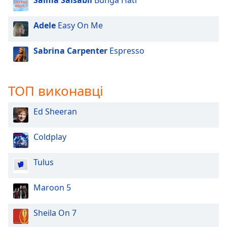
Salma Salsabil
Bunga Hati
Background
Color
Adele
Easy On Me
Opacity
Sabrina Carpenter
Espresso
Font
ТОП виконавці
Size
Ed Sheeran
Text
Edge
Coldplay
Style
Tulus
Font
Family
Maroon 5
Reset
Sheila On 7
Done