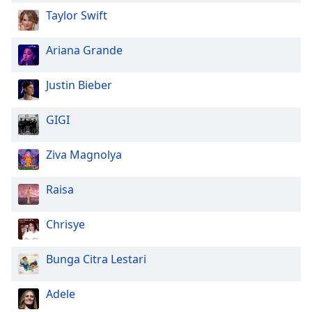
Close
Taylor Swift
Modal
Dialog
End
Ariana Grande
of
dialog
Justin Bieber
window.
GIGI
Ziva Magnolya
Raisa
Chrisye
Bunga Citra Lestari
Adele