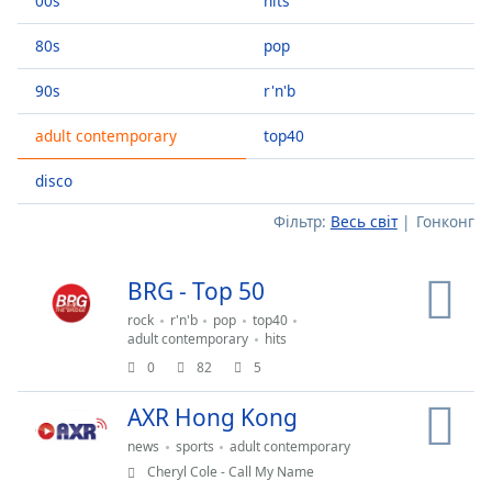
00s
hits
Skip
Forward
Mute
80s
pop
Current
Time
0:00
90s
r'n'b
/
adult contemporary
top40
Duration
-:-
Loaded
:
disco
0.00%
Stream
Фільтр:
Весь світ
Гонконг
Type
LIVE
Seek to
live,
BRG - Top 50
currently
behind
rock
r'n'b
pop
top40
live
LIVE
adult contemporary
hits
Remaining
0
82
5
Time
-
-:-
AXR Hong Kong
1x
news
sports
adult contemporary
Cheryl Cole - Call My Name
Playback
Rate