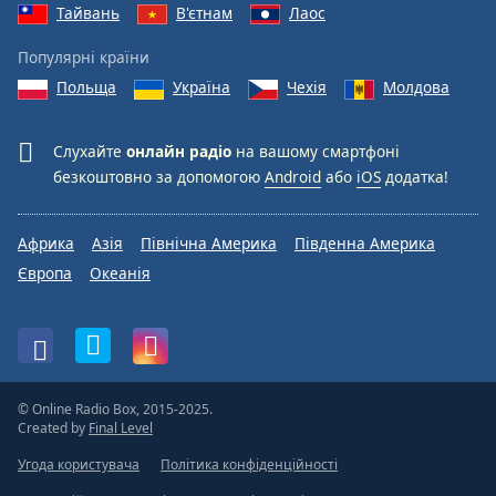
Тайвань
В'єтнам
Лаос
Популярні країни
Польща
Україна
Чехія
Молдова
Слухайте
онлайн радіо
на вашому смартфоні
безкоштовно за допомогою
Android
або
iOS
додатка!
Африка
Азія
Північна Америка
Південна Америка
Європа
Океанія
© Online Radio Box, 2015-2025.
Created by
Final Level
Угода користувача
Політика конфіденційності