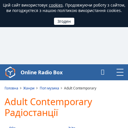
Цей сайт використовує
cookies
. Продовжуючи роботу з сайтом,
ви погоджуєтеся з нашою політикою використання cookies.
Online Radio Box
Video
Player
is
Головна
Жанри
Поп музика
Adult Contemporary
loading.
Adult Contemporary
Play
Video
Радіостанції
Play
Skip
Backward