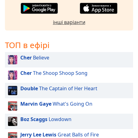
selected
Audio
Track
інші варіанти
Picture-
in-
Picture
ТОП в ефірі
Fullscreen
This
Cher
Believe
is
a
modal
Cher
The Shoop Shoop Song
window.
Double
The Captain of Her Heart
Beginning
of
Marvin Gaye
What's Going On
dialog
window.
Boz Scaggs
Lowdown
Escape
will
cancel
Jerry Lee Lewis
Great Balls of Fire