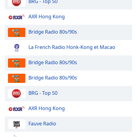
BRG - Top 50
Close
Modal
Dialog
AXR Hong Kong
End
of
Bridge Radio 80s/90s
dialog
window.
La French Radio Honk-Kong et Macao
Bridge Radio 80s/90s
Bridge Radio 80s/90s
BRG - Top 50
AXR Hong Kong
Fauve Radio