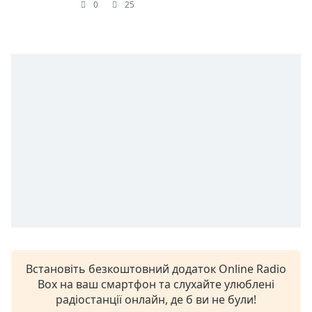
0
25
Chapters
Chapters
Descriptions
descriptions
off
,
selected
Subtitles
subtitles
settings
,
opens
subtitles
settings
dialog
Встановіть безкоштовний додаток Online Radio
subtitles
Box на ваш смартфон та слухайте улюблені
off
,
радіостанції онлайн, де б ви не були!